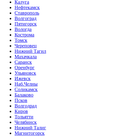
Калуга
Нефтекамск
Ставрополь
Волгоград
Пятигорск
Вологда
Кострома
Томск
Череповец
Нижний Тагил
Махачкала
Саранск
Оренбург
Ульяновск
Ижевск
Наб.Челны
Соликамск
Балаково
Псков
Волгодрад
Киров
Тольятти
Челябинск
Нижний Талиг
Магнитогорск