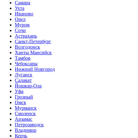
Самара
Ухта
Иваново
Орел
Муром
Сочи
Астрахань
Санкт-Петербург
Волгодонск
Ханты Мансийск
Тамбов
Чебоксары
Нижний Новгород
Луганск
Салават
Йошкар-Ола
Уфа
Грозный
Омск
Мурманск
Смоленск
Арзамас
Петрозаводск
Владимир
Керчь